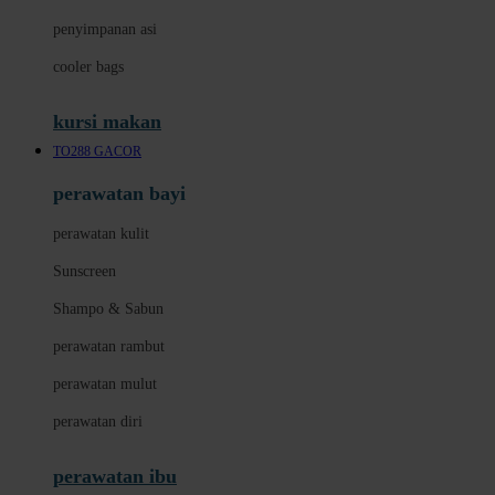
penyimpanan asi
cooler bags
kursi makan
TO288 GACOR
perawatan bayi
perawatan kulit
Sunscreen
Shampo & Sabun
perawatan rambut
perawatan mulut
perawatan diri
perawatan ibu