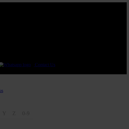
🔱 Pemberitahuan
Contact Us
us
Y
Z
0-9