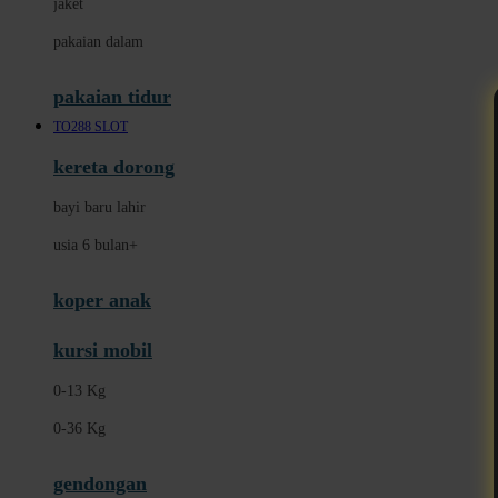
jaket
pakaian dalam
pakaian tidur
TO288 SLOT
kereta dorong
bayi baru lahir
usia 6 bulan+
koper anak
kursi mobil
0-13 Kg
0-36 Kg
gendongan